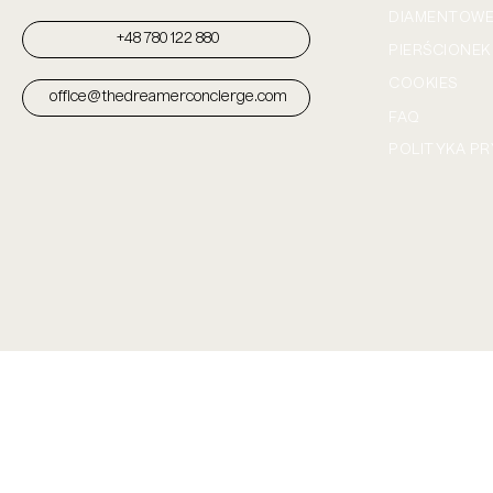
DIAMENTOWE 
+48 780 122 880
PIERŚCIONE
COOKIES
office@thedreamerconcierge.com
FAQ
POLITYKA P