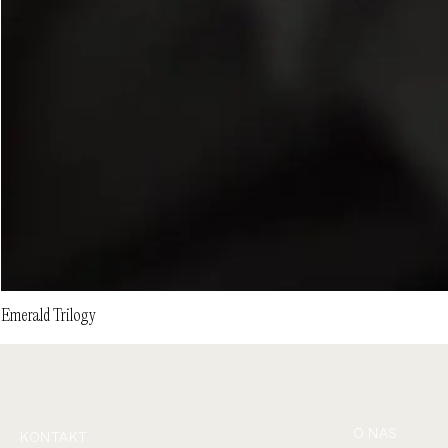
Emerald Trilogy
O NAS
KONTAKT