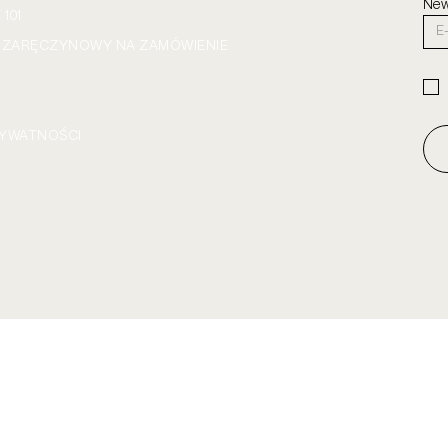
New
101
K ZARĘCZYNOWY NA ZAMÓWIENIE
RYWATNOŚCI