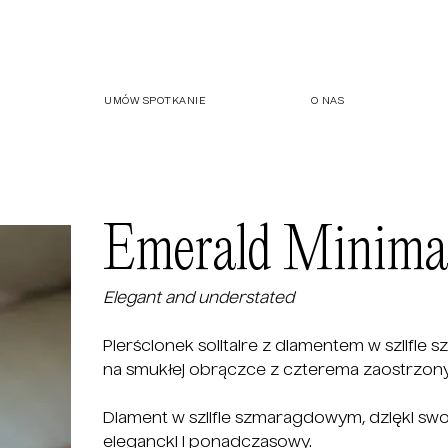
UMÓW SPOTKANIE
O NAS
Emerald Minimali
Elegant and understated
Pierścionek solitaire z diamentem w szlifi
na smukłej obrączce z czterema zaostrzonymi
Diament w szlifie szmaragdowym, dzięki sw
elegancki i ponadczasowy.