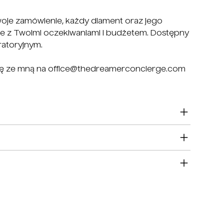
oje zamówienie, każdy diament oraz jego
e z Twoimi oczekiwaniami i budżetem. Dostępny
ratoryjnym.
 się ze mną na office@thedreamerconcierge.com