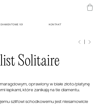
DIAMENTOWE 101
KONTAKT
st Solitaire
e szmaragdowym, oprawiony w białe złoto/platynę
 łapkami, które zanikają na tle diamentu.
ojemu szlifowi schodkowemu jest niesamowicie