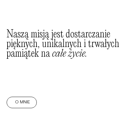
Naszą misją jest dostarczanie
pięknych, unikalnych i trwałych
pamiątek na
całe życie.
The Dreamer Concierge założyła ekspertka w dziedzinie
diamentów z międzynarodowym certyfikatem IGI.
Dzięki jej doświadczeniu i pasji, każdy klient otrzymuje
niepowtarzalny produkt o najwyższej jakości.
O MNIE