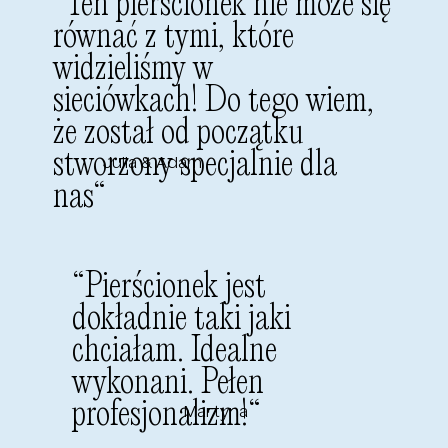
“Ten pierścionek nie może się
równać z tymi, które
widzieliśmy w
sieciówkach! Do tego wiem,
że został od początku
stworzony specjalnie dla
Julia & Adam
nas“
“
Pierścionek jest
dokładnie taki jaki
chciałam. Idealne
wykonani. Pełen
profesjonalizm!
“
Martyna