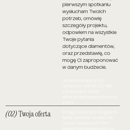
pierwszym spotkaniu
wysłucham Twoich
potrzeb, omówię
szczegóły projektu,
odpowiem na wszystkie
Twoje pytania
dotyczące diamentów,
oraz przedstawię, co
mogę Ci zaproponować
w danym budżecie.
Jestem dostępna pod
numerem +48 780 122 080
lub adresem email:
office@thedreamerconcierg
e.com
.
(02)
Twoja oferta
​W ciągu kolejnych 48 godzin,
będę osobiście szukać dla
Ciebie najlepszych ofert
diamentów dostępnych na