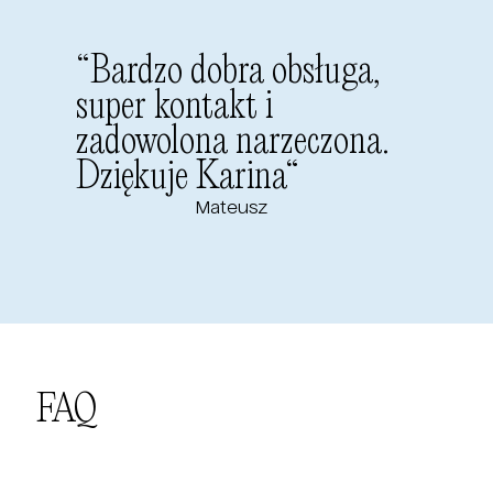
“
Bardzo dobra obsługa,
super kontakt i
zadowolona narzeczona.
Dziękuje Karina
“
Mateusz
FAQ
Jeśli masz jeszcze jakiekolwiek pytania odnośnie
naszego procesu, produktów czy diamentów, pisz i