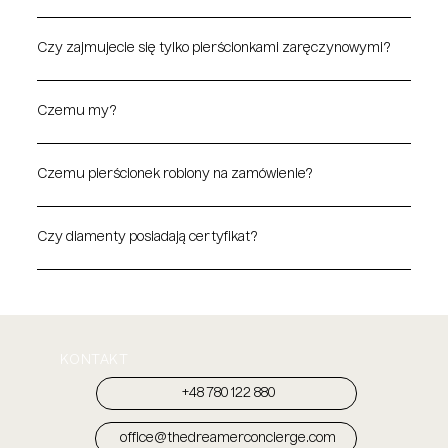
Czy zajmujecie się tylko pierścionkami zaręczynowymi?
Czemu my?
Czemu pierścionek robiony na zamówienie?
Czy diamenty posiadają certyfikat?
Follow the bling
@the
dreamer_concierge
KONTAKT
+48 780 122 880
office@thedreamerconcierge.com