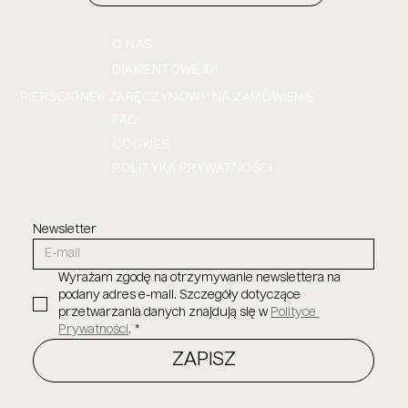
O NAS
DIAMENTOWE 101
PIERŚCIONEK ZARĘCZYNOWY NA ZAMÓWIENIE
FAQ
COOKIES
POLITYKA PRYWATNOŚCI
Newsletter
Wyrażam zgodę na otrzymywanie newslettera na 
podany adres e-mail. Szczegóły dotyczące 
przetwarzania danych znajdują się w 
Polityce 
Prywatności
.
*
ZAPISZ