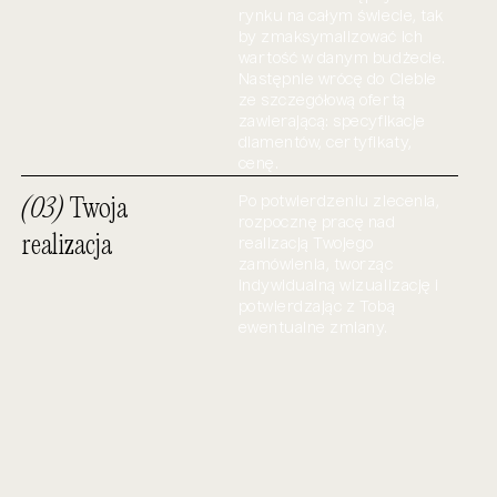
rynku na całym świecie, tak
by zmaksymalizować ich
wartość w danym budżecie.
Następnie wrócę do Ciebie
ze szczegółową ofertą
zawierającą: specyfikacje
diamentów, certyfikaty,
cenę.
(03)
Twoja
Po potwierdzeniu zlecenia,
rozpocznę pracę nad
realizacja
realizacją Twojego
zamówienia, tworząc
indywidualną wizualizację i
potwierdzając z Tobą
ewentualne zmiany.