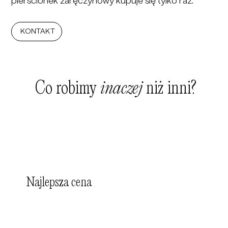
pierścionek zaręczynowy kupuje się tylko raz.
KONTAKT
Co robimy
inaczej
niż inni?
Najlepsza cena
Nie posiadamy zapasów i nie inwestujemy
w wiele punktów sprzedaży, co umożliwia nam
zaoferowanie Ci najlepszej ceny