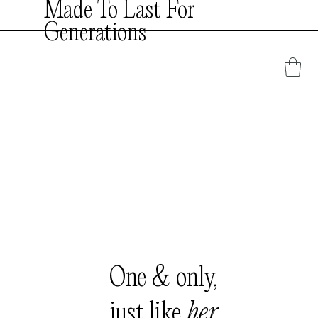
Made To Last For
Generations
One & only,
just like
her