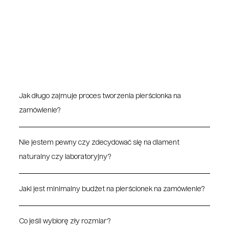
dzwoń do nas śmiało:
office@thedreamerconcierge.com
lub na +48 780 122 880
Jak długo zajmuje proces tworzenia pierścionka na
zamówienie?
Nie jestem pewny czy zdecydować się na diament
naturalny czy laboratoryjny?
Jaki jest minimalny budżet na pierścionek na zamówienie?
Co jeśli wybiorę zły rozmiar?